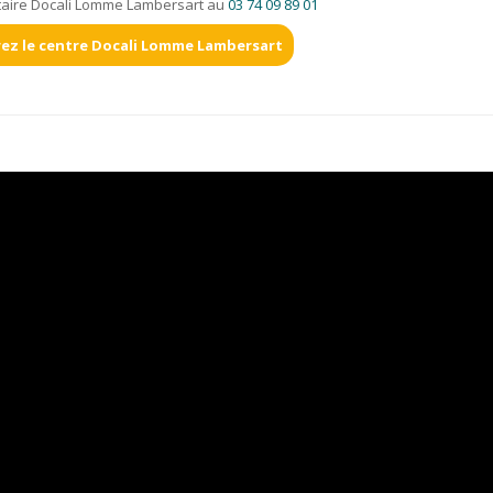
taire Docali Lomme Lambersart au
03 74 09 89 01
ez le centre Docali Lomme Lambersart